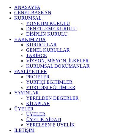
ANASAYFA
GENEL BAŞKAN
KURUMSAL
YÖNETİM KURULU
DENETLEME KURULU
DİSİPLİN KURULU
HAKKIMIZDA
KURUCULAR
GENEL KURULLAR
TARİHÇE
VİZYON, MİSYON, İLKELER
KURUMSAL DOKÜMANLAR
FAALİYETLER
PROJELER
YURTİÇİ EĞİTİMLER
YURTDIŞI EĞİTİMLER
YAYINLAR
YERELDEN DEĞERLER
KİTAPLAR
ÜYELER
ÜYELER
ÜYELİK AİDATI
YERELSEN’E ÜYELİK
İLETİŞİM