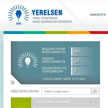
ANASAYFA
BUGÜNE KADAR
951
BAĞITLANAN TİS
2026'DA
29
BAĞITLANAN TİS
DEVAM EDEN TİS
2
GÖRÜŞMELERİ
GÜNCELLENME TARİHİ: 01.07.2026
YERELSEN’DE ARAYIN: