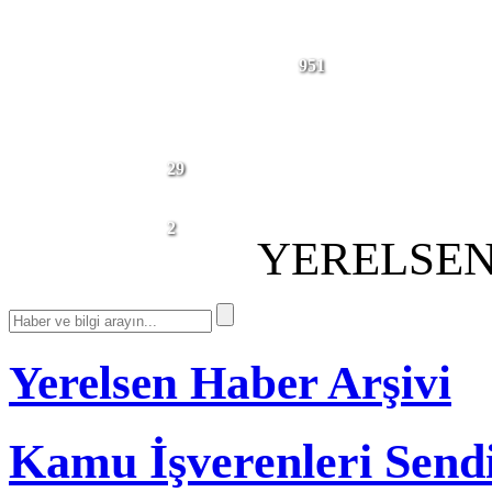
BUGÜNE
951
KADAR
BAĞITLANAN
2026'DA
TİS
BAĞITLANAN
TİS
DEVAM EDEN
29
TİS
GÖRÜŞMELERİ
GÜNCELLENME TARİHİ:
2
01.07.2026
YERELSEN
Yerelsen Haber Arşivi
Kamu İşverenleri Send