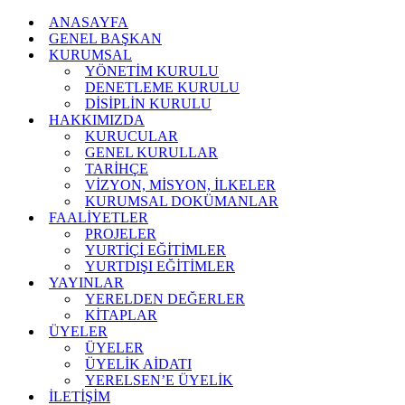
ANASAYFA
GENEL BAŞKAN
KURUMSAL
YÖNETİM KURULU
DENETLEME KURULU
DİSİPLİN KURULU
HAKKIMIZDA
KURUCULAR
GENEL KURULLAR
TARİHÇE
VİZYON, MİSYON, İLKELER
KURUMSAL DOKÜMANLAR
FAALİYETLER
PROJELER
YURTİÇİ EĞİTİMLER
YURTDIŞI EĞİTİMLER
YAYINLAR
YERELDEN DEĞERLER
KİTAPLAR
ÜYELER
ÜYELER
ÜYELİK AİDATI
YERELSEN’E ÜYELİK
İLETİŞİM