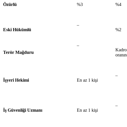
Özürlü
%3
%4
–
Eski Hükümlü
%2
–
Kadro
Terör Mağduru
oranı
–
İşyeri Hekimi
En az 1 kişi
–
İş Güvenliği Uzmanı
En az 1 kişi