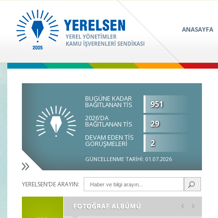
ANASAYFA
BUGÜNE KADAR
951
BAĞITLANAN TİS
2026'DA
29
BAĞITLANAN TİS
DEVAM EDEN TİS
2
GÖRÜŞMELERİ
GÜNCELLENME TARİHİ: 01.07.2026
YERELSEN’DE ARAYIN: