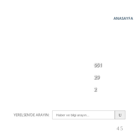
ANASAYFA
BUGÜNE KADAR
951
BAĞITLANAN TİS
2026'DA
29
BAĞITLANAN TİS
DEVAM EDEN TİS
2
GÖRÜŞMELERİ
GÜNCELLENME TARİHİ: 01.07.2026
YERELSEN’DE ARAYIN: