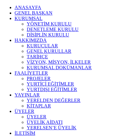
ANASAYFA
GENEL BAŞKAN
KURUMSAL
YÖNETİM KURULU
DENETLEME KURULU
DİSİPLİN KURULU
HAKKIMIZDA
KURUCULAR
GENEL KURULLAR
TARİHÇE
VİZYON, MİSYON, İLKELER
KURUMSAL DOKÜMANLAR
FAALİYETLER
PROJELER
YURTİÇİ EĞİTİMLER
YURTDIŞI EĞİTİMLER
YAYINLAR
YERELDEN DEĞERLER
KİTAPLAR
ÜYELER
ÜYELER
ÜYELİK AİDATI
YERELSEN’E ÜYELİK
İLETİŞİM