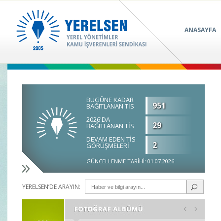
ANASAYFA
BUGÜNE KADAR
951
BAĞITLANAN TİS
2026'DA
29
BAĞITLANAN TİS
DEVAM EDEN TİS
2
GÖRÜŞMELERİ
GÜNCELLENME TARİHİ: 01.07.2026
YERELSEN’DE ARAYIN: