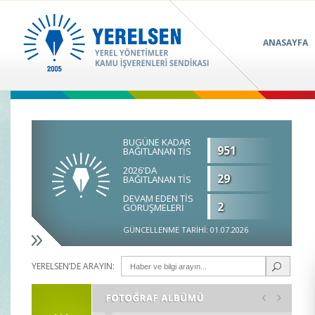
ANASAYFA
BUGÜNE KADAR
951
BAĞITLANAN TİS
2026'DA
29
BAĞITLANAN TİS
DEVAM EDEN TİS
2
GÖRÜŞMELERİ
GÜNCELLENME TARİHİ: 01.07.2026
YERELSEN’DE ARAYIN: