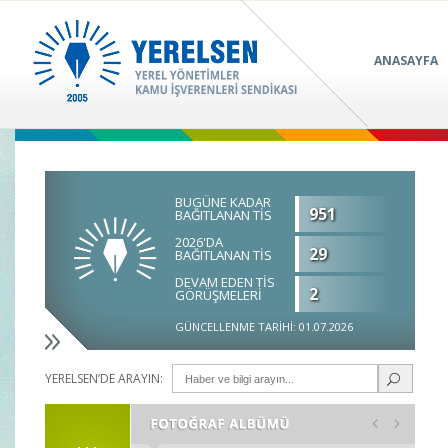
ANASAYFA
BUGÜNE KADAR
951
BAĞITLANAN TİS
2026'DA
29
BAĞITLANAN TİS
DEVAM EDEN TİS
2
GÖRÜŞMELERİ
GÜNCELLENME TARİHİ: 01.07.2026
YERELSEN’DE ARAYIN: