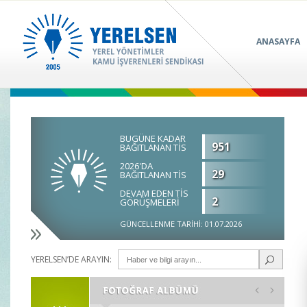
ANASAYFA
BUGÜNE KADAR
951
BAĞITLANAN TİS
2026'DA
29
BAĞITLANAN TİS
DEVAM EDEN TİS
2
GÖRÜŞMELERİ
GÜNCELLENME TARİHİ: 01.07.2026
YERELSEN’DE ARAYIN: