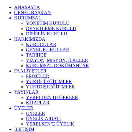
ANASAYFA
GENEL BAŞKAN
KURUMSAL
YÖNETİM KURULU
DENETLEME KURULU
DİSİPLİN KURULU
HAKKIMIZDA
KURUCULAR
GENEL KURULLAR
TARİHÇE
VİZYON, MİSYON, İLKELER
KURUMSAL DOKÜMANLAR
FAALİYETLER
PROJELER
YURTİÇİ EĞİTİMLER
YURTDIŞI EĞİTİMLER
YAYINLAR
YERELDEN DEĞERLER
KİTAPLAR
ÜYELER
ÜYELER
ÜYELİK AİDATI
YERELSEN’E ÜYELİK
İLETİŞİM