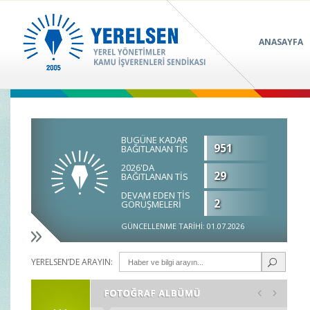
ANASAYFA
BUGÜNE KADAR
951
BAĞITLANAN TİS
2026'DA
29
BAĞITLANAN TİS
DEVAM EDEN TİS
2
GÖRÜŞMELERİ
GÜNCELLENME TARİHİ: 01.07.2026
YERELSEN’DE ARAYIN: