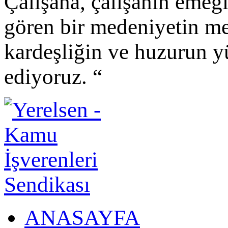
Çalışana, çalışanın emeği
gören bir medeniyetin me
kardeşliğin ve huzurun y
ediyoruz. “
ANASAYFA