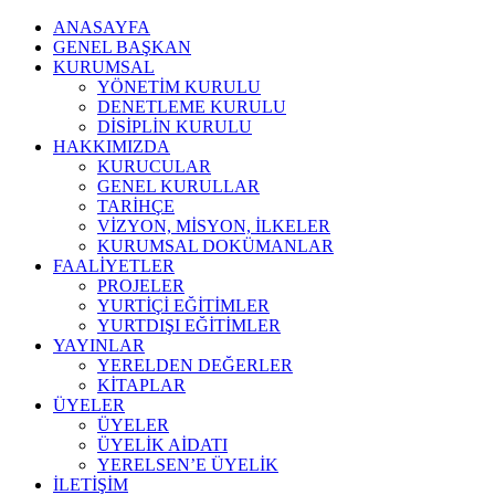
ANASAYFA
GENEL BAŞKAN
KURUMSAL
YÖNETİM KURULU
DENETLEME KURULU
DİSİPLİN KURULU
HAKKIMIZDA
KURUCULAR
GENEL KURULLAR
TARİHÇE
VİZYON, MİSYON, İLKELER
KURUMSAL DOKÜMANLAR
FAALİYETLER
PROJELER
YURTİÇİ EĞİTİMLER
YURTDIŞI EĞİTİMLER
YAYINLAR
YERELDEN DEĞERLER
KİTAPLAR
ÜYELER
ÜYELER
ÜYELİK AİDATI
YERELSEN’E ÜYELİK
İLETİŞİM