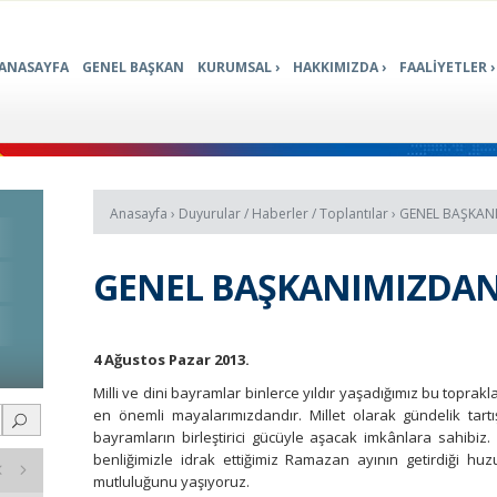
ANASAYFA
GENEL BAŞKAN
KURUMSAL
HAKKIMIZDA
FAALİYETLER
Anasayfa
›
Duyurular
/
Haberler
/
Toplantılar
›
GENEL BAŞKAN
GENEL BAŞKANIMIZDAN
4 Ağustos Pazar 2013.
Milli ve dini bayramlar binlerce yıldır yaşadığımız bu toprak
en önemli mayalarımızdandır. Millet olarak gündelik tar
bayramların birleştirici gücüyle aşacak imkânlara sahibiz.
benliğimizle idrak ettiğimiz Ramazan ayının getirdiği
mutluluğunu yaşıyoruz.