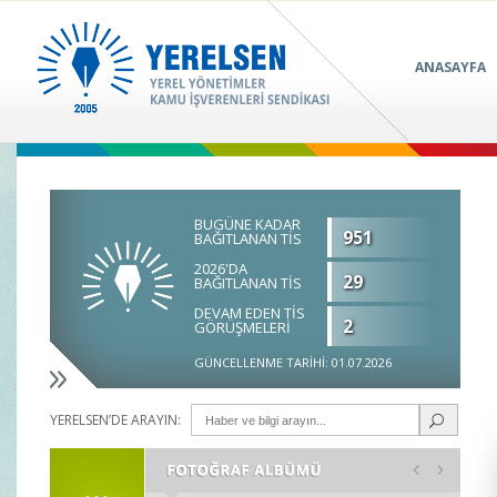
ANASAYFA
BUGÜNE KADAR
951
BAĞITLANAN TİS
2026'DA
29
BAĞITLANAN TİS
DEVAM EDEN TİS
2
GÖRÜŞMELERİ
GÜNCELLENME TARİHİ: 01.07.2026
YERELSEN’DE ARAYIN: