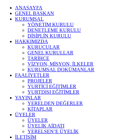
ANASAYFA
GENEL BAŞKAN
KURUMSAL
YÖNETİM KURULU
DENETLEME KURULU
DİSİPLİN KURULU
HAKKIMIZDA
KURUCULAR
GENEL KURULLAR
TARİHÇE
VİZYON, MİSYON, İLKELER
KURUMSAL DOKÜMANLAR
FAALİYETLER
PROJELER
YURTİÇİ EĞİTİMLER
YURTDIŞI EĞİTİMLER
YAYINLAR
YERELDEN DEĞERLER
KİTAPLAR
ÜYELER
ÜYELER
ÜYELİK AİDATI
YERELSEN’E ÜYELİK
İLETİŞİM