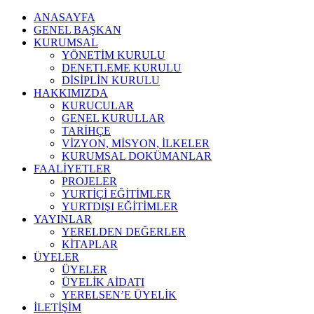
ANASAYFA
GENEL BAŞKAN
KURUMSAL
YÖNETİM KURULU
DENETLEME KURULU
DİSİPLİN KURULU
HAKKIMIZDA
KURUCULAR
GENEL KURULLAR
TARİHÇE
VİZYON, MİSYON, İLKELER
KURUMSAL DOKÜMANLAR
FAALİYETLER
PROJELER
YURTİÇİ EĞİTİMLER
YURTDIŞI EĞİTİMLER
YAYINLAR
YERELDEN DEĞERLER
KİTAPLAR
ÜYELER
ÜYELER
ÜYELİK AİDATI
YERELSEN’E ÜYELİK
İLETİŞİM