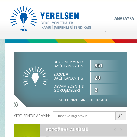
ANASAYFA
BUGÜNE KADAR
951
BAĞITLANAN TİS
2026'DA
29
BAĞITLANAN TİS
DEVAM EDEN TİS
2
GÖRÜŞMELERİ
GÜNCELLENME TARİHİ: 01.07.2026
YERELSEN’DE ARAYIN: