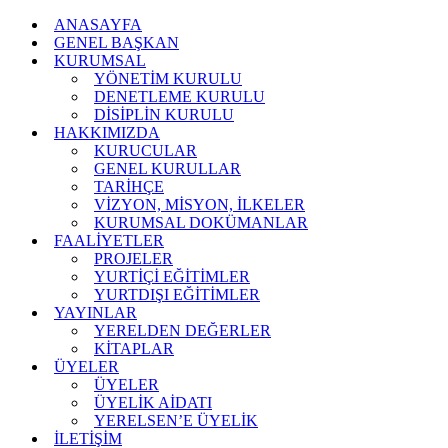
ANASAYFA
GENEL BAŞKAN
KURUMSAL
YÖNETİM KURULU
DENETLEME KURULU
DİSİPLİN KURULU
HAKKIMIZDA
KURUCULAR
GENEL KURULLAR
TARİHÇE
VİZYON, MİSYON, İLKELER
KURUMSAL DOKÜMANLAR
FAALİYETLER
PROJELER
YURTİÇİ EĞİTİMLER
YURTDIŞI EĞİTİMLER
YAYINLAR
YERELDEN DEĞERLER
KİTAPLAR
ÜYELER
ÜYELER
ÜYELİK AİDATI
YERELSEN’E ÜYELİK
İLETİŞİM