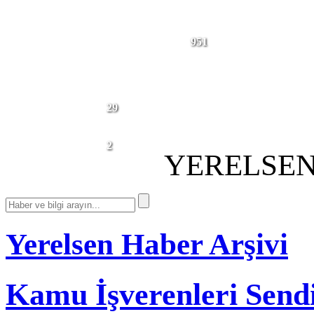
BUGÜNE
951
KADAR
BAĞITLANAN
2026'DA
TİS
BAĞITLANAN
TİS
DEVAM EDEN
29
TİS
GÖRÜŞMELERİ
GÜNCELLENME TARİHİ:
2
01.07.2026
YERELSEN
Yerelsen Haber Arşivi
Kamu İşverenleri Send