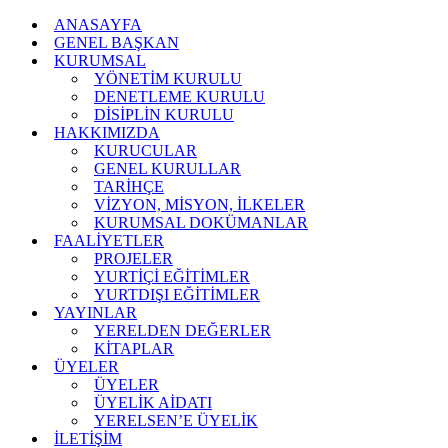
ANASAYFA
GENEL BAŞKAN
KURUMSAL
YÖNETİM KURULU
DENETLEME KURULU
DİSİPLİN KURULU
HAKKIMIZDA
KURUCULAR
GENEL KURULLAR
TARİHÇE
VİZYON, MİSYON, İLKELER
KURUMSAL DOKÜMANLAR
FAALİYETLER
PROJELER
YURTİÇİ EĞİTİMLER
YURTDIŞI EĞİTİMLER
YAYINLAR
YERELDEN DEĞERLER
KİTAPLAR
ÜYELER
ÜYELER
ÜYELİK AİDATI
YERELSEN’E ÜYELİK
İLETİŞİM