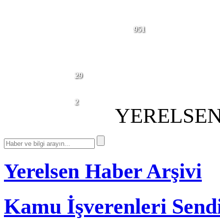
BUGÜNE
951
KADAR
BAĞITLANAN
2026'DA
TİS
BAĞITLANAN
TİS
DEVAM EDEN
29
TİS
GÖRÜŞMELERİ
GÜNCELLENME TARİHİ:
2
01.07.2026
YERELSEN
Yerelsen Haber Arşivi
Kamu İşverenleri Send